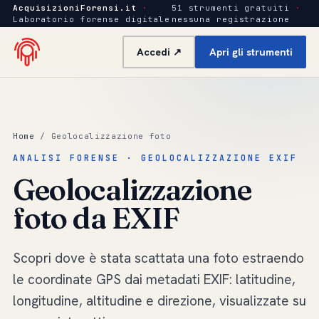
AcquisizioniForensi.it
·
51 strumenti gratuiti
·
Laboratorio forense digitale
nessuna registrazione
Accedi ↗
Apri gli strumenti
Home
/ Geolocalizzazione foto
ANALISI FORENSE · GEOLOCALIZZAZIONE EXIF
Geolocalizzazione
foto da EXIF
Scopri
dove è stata scattata
una foto estraendo
le coordinate GPS dai metadati EXIF: latitudine,
longitudine, altitudine e direzione, visualizzate su