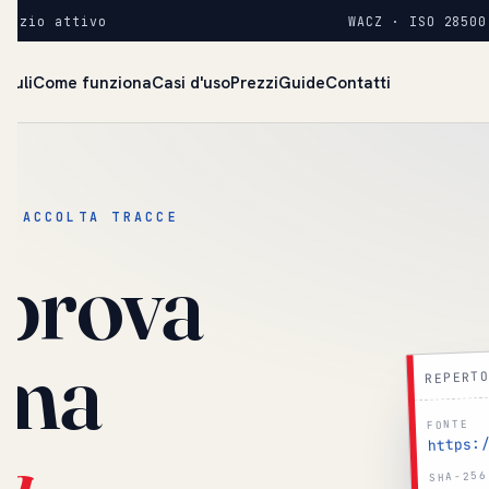
rvizio attivo
WACZ · ISO 28500
duli
Come funziona
Casi d'uso
Prezzi
Guide
Contatti
E RACCOLTA TRACCE
 prova
ima
REPERTO
FONTE
a
.
https:/
SHA-256