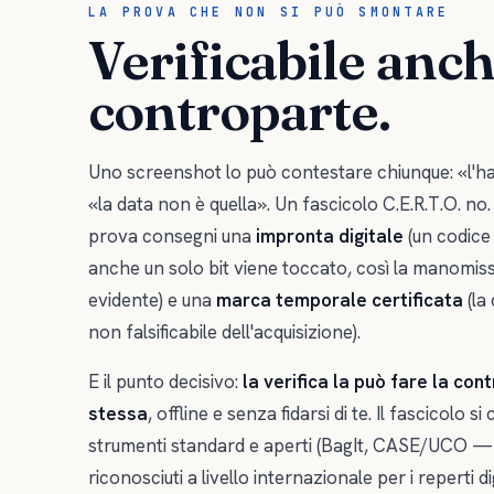
LA PROVA CHE NON SI PUÒ SMONTARE
Verificabile anch
controparte.
Uno screenshot lo può contestare chiunque: «l'ha
«la data non è quella». Un fascicolo C.E.R.T.O. no.
prova consegni una
impronta digitale
(un codice
anche un solo bit viene toccato, così la manomis
evidente) e una
marca temporale certificata
(la 
non falsificabile dell'acquisizione).
E il punto decisivo:
la verifica la può fare la con
stessa
, offline e senza fidarsi di te. Il fascicolo s
strumenti standard e aperti (BagIt, CASE/UCO — 
riconosciuti a livello internazionale per i reperti digit