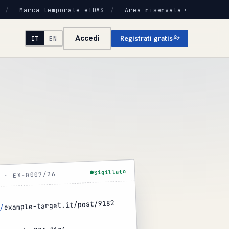
/
Marca temporale eIDAS
/
Area riservata
Accedi
Registrati gratis
IT
EN
Sigillato
 · EX-0007/26
example-target.it/post/9182
/