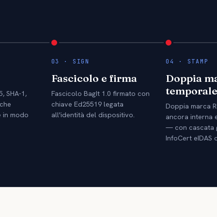
03 · SIGN
04 · STAMP
Fascicolo e firma
Doppia m
temporal
, SHA-1,
Fascicolo BagIt 1.0 firmato con
 che
chiave Ed25519 legata
Doppia marca 
le in modo
all'identità del dispositivo.
ancora interna e
— con cascata g
InfoCert eIDAS 