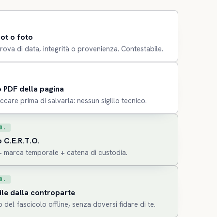
ot o foto
ova di data, integrità o provenienza. Contestabile.
 PDF della pagina
occare prima di salvarla: nessun sigillo tecnico.
O.
 C.E.R.T.O.
+ marca temporale + catena di custodia.
O.
ile dalla controparte
o del fascicolo offline, senza doversi fidare di te.