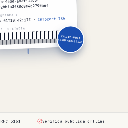
7b·4e0d·a83f·11c6·
42bb1a3f88c0e4d2790a6f
TEMPORALE
InfoCert TSA
6-01T10:42:17Z ·
 DI CUSTODIA
VALIDO<BR>A
NORMA<BR>EIDAS
 RFC 3161
Verifica pubblica offline