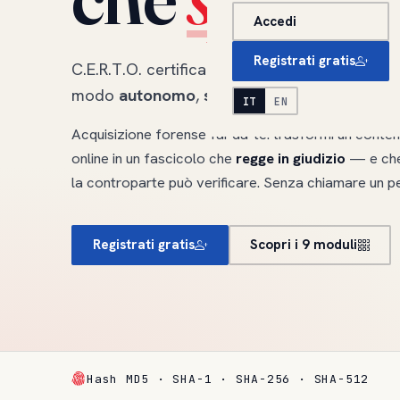
Accedi
Registrati gratis
C.E.R.T.O. certifica pagine web, file, email, c
modo
autonomo
,
senza intermediari
e con
p
IT
EN
Acquisizione forense fai-da-te: trasformi un conte
online in un fascicolo che
regge in giudizio
— e che
la controparte può verificare. Senza chiamare un pe
Registrati gratis
Scopri i 9 moduli
Hash MD5 · SHA-1 · SHA-256 · SHA-512