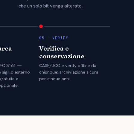
che un solo bit venga alterato.
05 · VERIFY
arca
Verifica e
e
conservazione
RFC 3161 —
CASE/UCO e verify offline da
 sigillo esterno
chiunque; archiviazione sicura
ratuita e
per cinque anni.
opzionale.