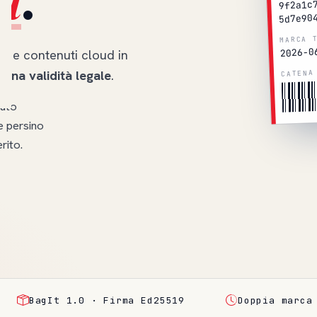
9f2a1c
5d7e90
MARCA 
2026-0
hat e contenuti cloud in
CATENA
iena validità legale
.
nuto
 persino
rito.
BagIt 1.0 · Firma Ed25519
Doppia marca