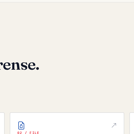
rense.
02 / FILE