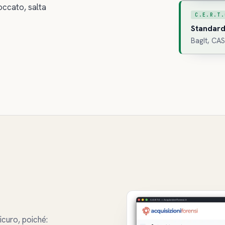
occato, salta
C.E.R.T.
Standard
BagIt, CAS
icuro, poiché: