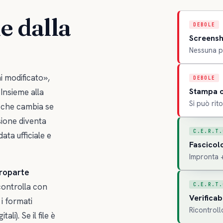
e dalla
DEBOLE
Screensh
Nessuna pr
i modificato»,
DEBOLE
Stampa o
 Insieme alla
Si può rit
 che cambia se
sione diventa
C.E.R.T.
data ufficiale e
Fascicolo
Impronta 
troparte
C.E.R.T.
i controlla con
Verificab
i formati
Ricontroll
ali). Se il file è