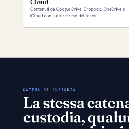
Cloud
Contenuti da Google Drive, Dropbox, OneDrive e
iCloud con auto-refresh del token.
CATENA DI CUSTODIA
La stessa catena
custodia, qual