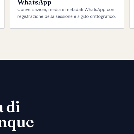
WhatsApp
Conversazioni, media e metadati WhatsApp con
registrazione della sessione e sigillo crittografico.
 di
unque