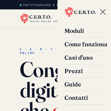
Certificazione e Raccolta Tracce Online · se
C.E.R.T.O.
C.E.R.T.O.
Mo
TRACCE ONLINE CERTIFICATE
Moduli
Come funziona
C · E · R · T · O — CERTIFICAZIONE 
ONLINE
Casi d'uso
Congela la
Prezzi
digitale pr
Guide
Contatti
che
sparisc