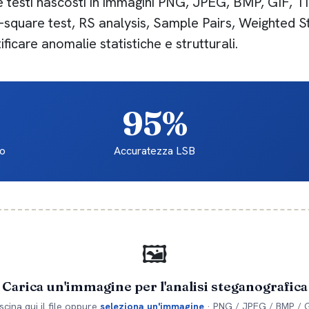
are testi nascosti in immagini PNG, JPEG, BMP, GIF, T
hi-square test, RS analysis, Sample Pairs, Weighted S
icare anomalie statistiche e strutturali.
95%
to
Accuratezza LSB
🖼️
Carica un'immagine per l'analisi steganografica
scina qui il file oppure
seleziona un'immagine
· PNG / JPEG / BMP / G