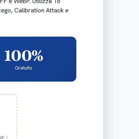
IFF e WebP. Utilizza 16
tego, Calibration Attack e
100%
Gratuito
IF /