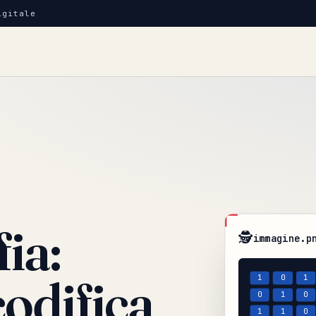
igitale
ia:
🕵️
immagine.p
codifica
1
0
1
0
1
0
1
1
0