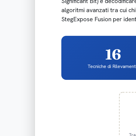
Significant Bit) e decodific
algoritmi avanzati tra cui c
StegExpose Fusion per identif
16
Tecniche di Rilevamen
Tra