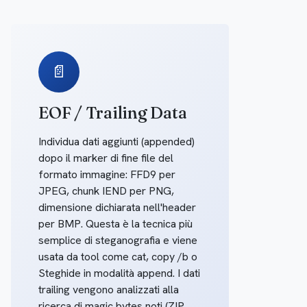
📄
EOF / Trailing Data
Individua dati aggiunti (appended)
dopo il marker di fine file del
formato immagine: FFD9 per
JPEG, chunk IEND per PNG,
dimensione dichiarata nell'header
per BMP. Questa è la tecnica più
semplice di steganografia e viene
usata da tool come cat, copy /b o
Steghide in modalità append. I dati
trailing vengono analizzati alla
ricerca di magic bytes noti (ZIP,