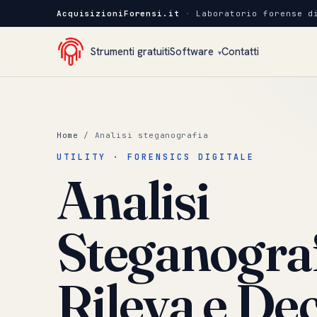
AcquisizioniForensi.it
·
Laboratorio forense d
Strumenti gratuiti
Software
Contatti
▾
Home
/ Analisi steganografia
UTILITY · FORENSICS DIGITALE
Analisi
Steganograf
Rileva e De