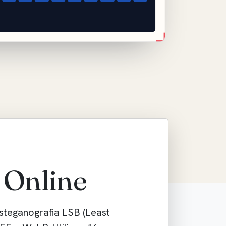
o…
 Online
 steganografia
LSB (Least