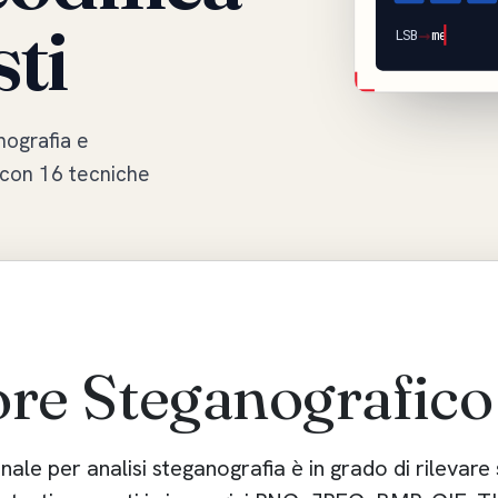
ti
→
LSB
messaggi
nografia e
 con 16 tecniche
ore Steganografico
onale per
analisi steganografia
è in grado di
rilevare