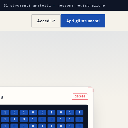
51 strumenti gratuiti
·
nessuna registrazione
Accedi ↗
Apri gli strumenti
ng
DECODE
1
0
1
0
0
1
0
1
1
1
1
0
1
0
0
1
1
0
1
0
1
0
1
1
0
1
0